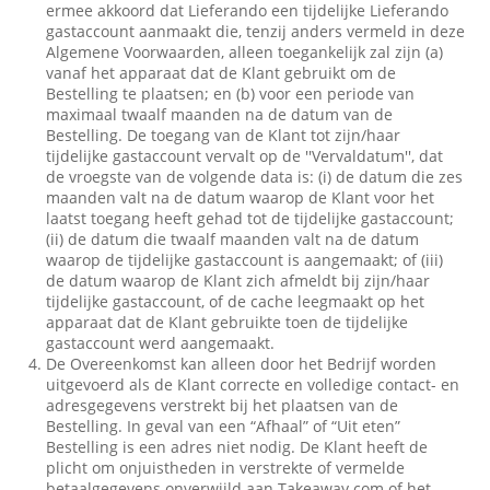
ermee akkoord dat Lieferando een tijdelijke Lieferando
gastaccount aanmaakt die, tenzij anders vermeld in deze
Algemene Voorwaarden, alleen toegankelijk zal zijn (a)
vanaf het apparaat dat de Klant gebruikt om de
Bestelling te plaatsen; en (b) voor een periode van
maximaal twaalf maanden na de datum van de
Bestelling. De toegang van de Klant tot zijn/haar
tijdelijke gastaccount vervalt op de ''Vervaldatum'', dat
de vroegste van de volgende data is: (i) de datum die zes
maanden valt na de datum waarop de Klant voor het
laatst toegang heeft gehad tot de tijdelijke gastaccount;
(ii) de datum die twaalf maanden valt na de datum
waarop de tijdelijke gastaccount is aangemaakt; of (iii)
de datum waarop de Klant zich afmeldt bij zijn/haar
tijdelijke gastaccount, of de cache leegmaakt op het
apparaat dat de Klant gebruikte toen de tijdelijke
gastaccount werd aangemaakt.
De Overeenkomst kan alleen door het Bedrijf worden
uitgevoerd als de Klant correcte en volledige contact- en
adresgegevens verstrekt bij het plaatsen van de
Bestelling. In geval van een “Afhaal” of “Uit eten”
Bestelling is een adres niet nodig. De Klant heeft de
plicht om onjuistheden in verstrekte of vermelde
betaalgegevens onverwijld aan Takeaway.com of het