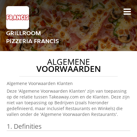
GRILLROOM
PIZZERIA FRANCIS
ALGEMENE
VOORWAARDEN
Algemene Voorwaarden Klanten
Deze 'Algemene Voorwaarden Klanten' zijn van toepassing
op de relatie tussen Takeaway.com en de Klanten. Deze zijn
niet van toepassing op Bedrijven (zoals hieronder
gedefinieerd, maar inclusief Restaurants en Winkels) die
vallen onder de 'Algemene Voorwaarden Restaurants'.
1.
Definities